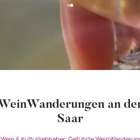
WeinWanderungen an de
Saar
 Wein & Kulturliebhaber: Geführte WeinWanderu